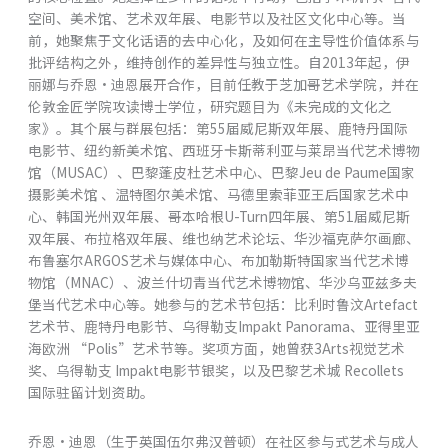
空间、美术馆、艺术双年展、电影节以及社区⽂化中⼼等。当
前，她聚焦于⽂化话语的去中⼼化，及如何在主导性价值体系与
批评结构之外，维持创作的差异性与独⽴性。⾃2013年起，伊
丽娜与乔恩·迪恩展开合作，⽬前任教于芝加哥艺术学院，并在
伦敦⾦匠学院攻读博⼠学位，研究题⽬为《未完成的⽂化之
家》。其个展与群展包括：第55届威尼斯双年展、⿅特丹国际
电影节、纽约新美术馆、西班⽛卡斯蒂利亚与莱昂当代艺术博物
馆（MUSAC）、巴黎蓬⽪杜艺术中⼼、巴黎Jeu de Paume国家
摄影美术馆 、温特图尔美术馆、马德⾥索菲亚王后国家艺术中
⼼、韩国光州双年展、哥本哈根U-Turn四年展、第51届威尼斯
双年展、布拉格双年展、维也纳艺术论坛、华沙福克萨尔画廊、
布鲁塞尔ARGOS艺术与媒体中⼼、布加勒斯特国家当代艺术博
物馆（MNAC）、波兰什切青当代艺术博物馆、华沙乌亚兹多夫
堡当代艺术中⼼等。她参与的艺术节包括：⽐利时鲁汶Artefact
艺术节、⿅特丹电影节、乌得勒⽀Impakt Panorama、亚得⾥亚
海欧洲 “Polis”艺术节等。奖项⽅⾯，她曾获3Arts视觉艺术
奖、乌得勒⽀ Impakt电影节银奖，以及巴黎艺术城 Recollets
国际驻留计划资助。
乔恩·迪恩（⽣于英国伍尔弗汉普顿）在社区参与式艺术与成⼈