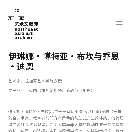
跳
至
内
容
伊琳娜·博特亚·布坎与乔恩
·迪恩
艺术家，芝加哥艺术学院教授
罗马尼亚与英国（布加勒斯特、伦敦与芝加哥）
伊丽娜·博特娅·布坎(出⽣于罗马尼亚普洛耶什蒂)发展出⼀种
融合艺术家、教育者与研究者⾓⾊的共⽣式⽅法论体系，持续质
询主流社会政治观念，并将⼈类与⾮⼈类的能动性置于意义建构
的核⼼位置。她选择在多样的语境中⾏动，包括学术机构、替代