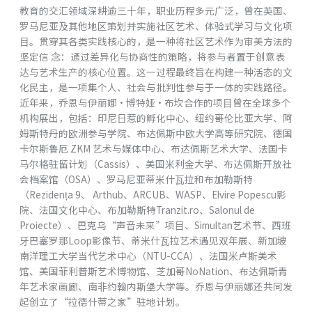
教育的交汇领域深耕逾三⼗年，职业历程多元⼴泛，曾在英国、
罗马尼亚及其他地区策划并实施社区艺术、体验式学习与⽂化项
⽬。贯穿其各类实践核⼼的，是⼀种将社区艺术作为审美⽅法的
坚定信 念：通过差异化与协商性的策略，将参与者置于创意表
达与艺术⽣产的核⼼位置。这⼀过程最终旨在构建⼀种活态的⽂
化民主，是⼀项集个⼈、社会与批判性参与于⼀体的实践路径。
近年来，乔恩与伊丽娜·博特娅·布坎合作的项⽬曾在全球多个
机构展出，包括：印尼⽇惹的孵化中⼼、纽约哥伦⽐亚⼤学、阿
姆斯特丹的欧洲参与学院、布达佩斯中欧⼤学⾼等研究院、德国
卡尔斯鲁厄 ZKM 艺术与媒体中⼼、布达佩斯艺术⼤学、法国卡
马尔格驻留计划（Cassis）、美国⽶利⾦⼤学、布达佩斯开放社
会档案馆（OSA）、罗马尼亚蒂⽶什⽡拉和布加勒斯特
（Rezidența 9、 Arthub、ARCUB、WASP、Elvire Popescu影
院、法国⽂化中⼼、布加勒斯特Tranzit.ro、Salonul de
Proiecte）、巴克乌“声⾳未来”项⽬、Simultan艺术节、西班
⽛巴塞罗那Loop影像节、蒂⽶什⽡拉艺术遇见双年展、新加坡
南洋理⼯⼤学当代艺术中⼼（NTU-CCA）、法国⽶卢斯美术
馆、美国菲利普斯艺术博物馆、芝加哥NoNation、布达佩斯青
年艺术家画廊、南⾮约翰内斯堡⼤学等。乔恩与伊丽娜还共同发
起创⽴了“拉德什蒂之家”驻地计划。