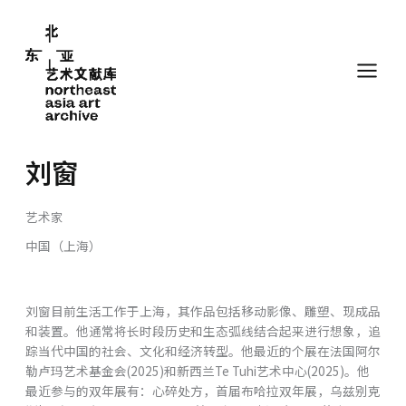
跳
至
内
容
刘窗
艺术家
中国（上海）
刘窗目前生活工作于上海，其作品包括移动影像、雕塑、现成品
和装置。他通常将长时段历史和生态弧线结合起来进行想象，追
踪当代中国的社会、文化和经济转型。他最近的个展在法国阿尔
勒卢玛艺术基金会(2025)和新西兰Te Tuhi艺术中心(2025)。他
最近参与的双年展有：心碎处方，首届布哈拉双年展，乌兹别克