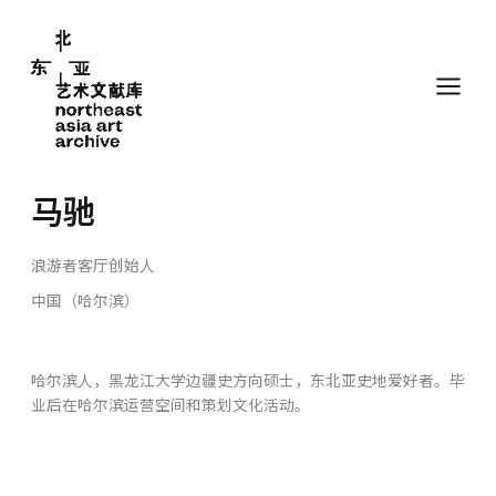
跳
至
内
容
马驰
浪游者客厅创始人
中国（哈尔滨）
哈尔滨人，黑龙江大学边疆史方向硕士，东北亚史地爱好者。毕
业后在哈尔滨运营空间和策划文化活动。