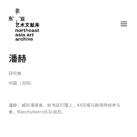
跳
至
内
容
潘赫
研究者
中国（沈阳）
潘赫，城际漫游者，前书店打理⼈，44⽉报与剧场持续参与
者，Manchufeierzi乐队成员。