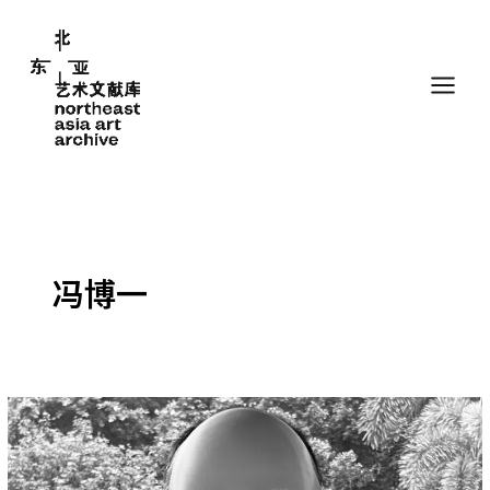
跳
至
内
容
冯博一