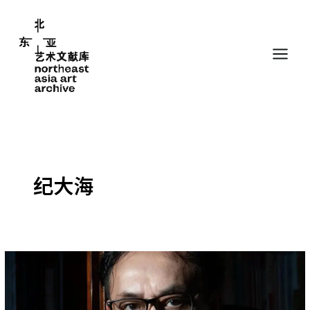
跳
至
内
容
纪大海