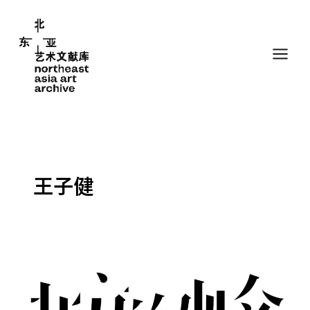
跳
至
内
容
王子健