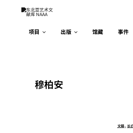
跳
至
内
容
项目
出版
馆藏
事件
穆柏安
,
文稿
长