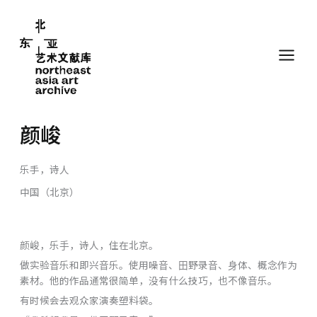
跳
至
内
容
颜峻
乐手，诗人
中国（北京）
颜峻，乐⼿，诗⼈，住在北京。
做实验⾳乐和即兴⾳乐。使⽤噪⾳、⽥野录⾳、⾝体、概念作为
素材。他的作品通常很简单，没有什么技巧，也不像⾳乐。
有时候会去观众家演奏塑料袋。